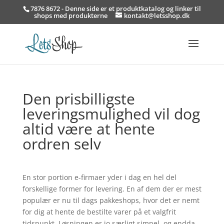
7876 8672 - Denne side er et produktkatalog og linker til
shops med produkterne
kontakt@letsshop.dk
Den prisbilligste
leveringsmulighed vil dog
altid være at hente
ordren selv
En stor portion e-firmaer yder i dag en hel del
forskellige former for levering. En af dem der er mest
populær er nu til dags pakkeshops, hvor det er nemt
for dig at hente de bestilte varer på et valgfrit
tidspunkt. Løsningen er jo særligt simpel, og endda