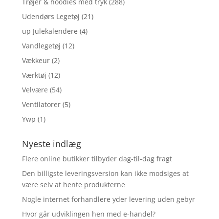
Trøjer & hoodies med tryk
(288)
Udendørs Legetøj
(21)
up Julekalendere
(4)
Vandlegetøj
(12)
Vækkeur
(2)
Værktøj
(12)
Velvære
(54)
Ventilatorer
(5)
Ywp
(1)
Nyeste indlæg
Flere online butikker tilbyder dag-til-dag fragt
Den billigste leveringsversion kan ikke modsiges at
være selv at hente produkterne
Nogle internet forhandlere yder levering uden gebyr
Hvor går udviklingen hen med e-handel?