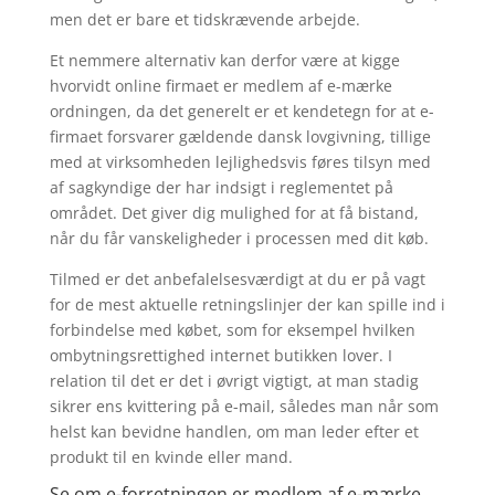
men det er bare et tidskrævende arbejde.
Et nemmere alternativ kan derfor være at kigge
hvorvidt online firmaet er medlem af e-mærke
ordningen, da det generelt er et kendetegn for at e-
firmaet forsvarer gældende dansk lovgivning, tillige
med at virksomheden lejlighedsvis føres tilsyn med
af sagkyndige der har indsigt i reglementet på
området. Det giver dig mulighed for at få bistand,
når du får vanskeligheder i processen med dit køb.
Tilmed er det anbefalelsesværdigt at du er på vagt
for de mest aktuelle retningslinjer der kan spille ind i
forbindelse med købet, som for eksempel hvilken
ombytningsrettighed internet butikken lover. I
relation til det er det i øvrigt vigtigt, at man stadig
sikrer ens kvittering på e-mail, således man når som
helst kan bevidne handlen, om man leder efter et
produkt til en kvinde eller mand.
Se om e-forretningen er medlem af e-mærke