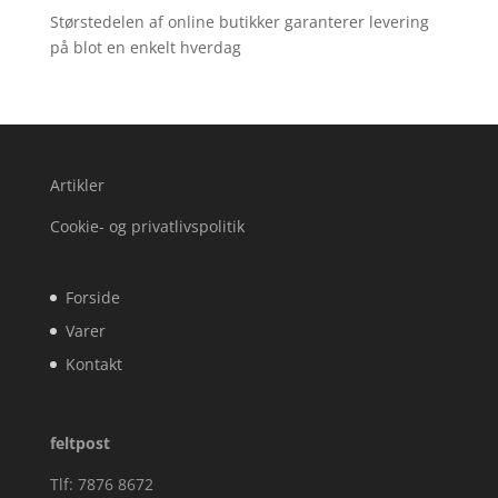
Størstedelen af online butikker garanterer levering
på blot en enkelt hverdag
Artikler
Cookie- og privatlivspolitik
Forside
Varer
Kontakt
feltpost
Tlf: 7876 8672