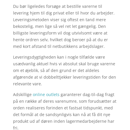
Du bør ligeledes forsøge at bestille varerne til
levering hjem til dig privat eller til hvor du arbejder.
Leveringsmetoden viser sig oftest en tand mere
bekostelig, men lige så vel ret let gængelig. Den
billigste leveringsform vil dog utvivlsomt være at
hente ordren selv, hvilket dog beroer på at du er
med kort afstand til netbutikkens arbejdslager.
Leveringsdygtigheden kan i nogle tilfælde være
usædvanlig aktuel hvis vi absolut skal bruge varerne
om et øjeblik, så af den grund er det aldeles
afgørende at vi dobbelttjekker leveringstiden for den
relevante vare.
Adskillige
online outlets
garanterer dag-til-dag fragt
på en række af deres varenumre, som forudsætter at
orden realiseres forinden et fastsat tidspunkt, med
det formål at de sandsynligvis kan nå at få dit nye
produkt ud af døren inden lagermedarbejderne har
fri.