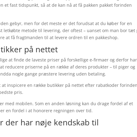
n et fast tidspunkt, så at de kan nå at få pakken pakket forinden
 uden gebyr, men for det meste er det forudsat at du køber for en
letkøbte metode til levering, der oftest – uanset om man bor tæt
e at få fragtmanden til at levere ordren til en pakkeshop.
tikker på nettet
ge at finde de laveste priser på forskellige e-firmaer og derfor ha
at reducere priserne på en række af deres produkter – til piger og
g endda nogle gange præstere levering uden betaling.
 at inspicere en række butikker på nettet efter rabatkoder forinde
bedste pris.
nger med mobilen. Som en anden løsning kan du drage fordel af et
 ser en fordel i at honorere regningen over tid.
er der har nøje kendskab til