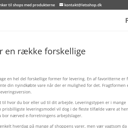
inker til shops med produkterne
kontakt@letsshop.dk
er en række forskellige
e en hel del forskellige former for levering. En af favoritterne er 
ente din nyindkøbte vare når der er mulighed for det. Fragtformen e
 leveringsversion.
 til hvor du bor eller ud til dit arbejde. Leveringstypen er i mange
prisbilligste leveringsmodel vil dog i de fleste tilfælde være at he
du bor nærved e-forretningens arbejdslager.
r en enkelt hverdag på mange af shoppens varer, men vær vagtsom da