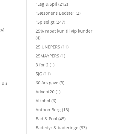
"Leg & Spil
(212)
"Sæsonens Bedste"
(2)
"Spiseligt
(247)
 på
25% rabat kun til vip kunder
(4)
25JUNEPERS
(11)
25MAYPERS
(1)
r
3 for 2
(1)
5jG
(11)
60 års gave
(3)
n du
Advent20
(1)
Alkohol
(6)
Anthon Berg
(13)
Bad & Pool
(45)
Badedyr & baderinge
(33)