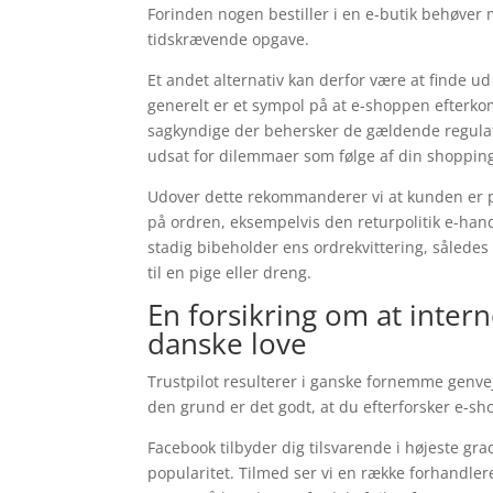
Forinden nogen bestiller i en e-butik behøver 
tidskrævende opgave.
Et andet alternativ kan derfor være at finde u
generelt er et sympol på at e-shoppen efterko
sagkyndige der behersker de gældende regulativ
udsat for dilemmaer som følge af din shoppin
Udover dette rekommanderer vi at kunden er 
på ordren, eksempelvis den returpolitik e-handl
stadig bibeholder ens ordrekvittering, såled
til en pige eller dreng.
En forsikring om at intern
danske love
Trustpilot resulterer i ganske fornemme genve
den grund er det godt, at du efterforsker e-s
Facebook tilbyder dig tilsvarende i højeste gr
popularitet. Tilmed ser vi en række forhandler