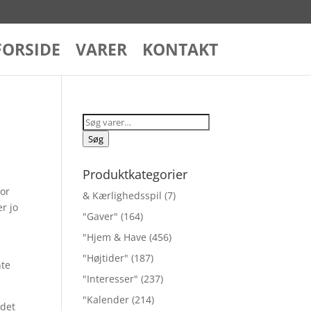
FORSIDE
VARER
KONTAKT
Søg
efter:
Søg
Produktkategorier
for
& Kærlighedsspil
(7)
r jo
"Gaver"
(164)
"Hjem & Have
(456)
"Højtider"
(187)
nte
"Interesser"
(237)
"Kalender
(214)
 det