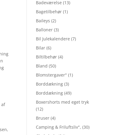
Badeværelse
(13)
Bagetilbehør
(1)
Baileys
(2)
Balloner
(3)
Bil Julekalendere
(7)
Bilar
(6)
ning
Biltilbehør
(4)
an
Bland
(50)
ng
Blomstergaver"
(1)
Borddækning
(3)
Borddækning
(49)
Boxershorts med eget tryk
 af
(12)
Bruser
(4)
Camping & Friluftsliv",
(30)
lsen,