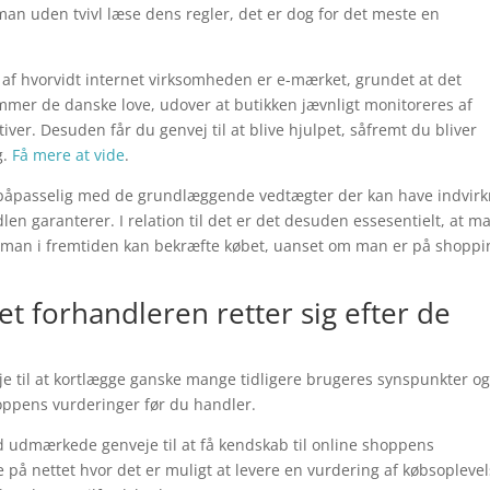
man uden tvivl læse dens regler, det er dog for det meste en
d af hvorvidt internet virksomheden er e-mærket, grundet at det
mmer de danske love, udover at butikken jævnligt monitoreres af
er. Desuden får du genvej til at blive hjulpet, såfremt du bliver
g.
Få mere at vide
.
påpasselig med de grundlæggende vedtægter der kan have indvirk
en garanterer. I relation til det er det desuden essesentielt, at m
es man i fremtiden kan bekræfte købet, uanset om man er på shoppi
et forhandleren retter sig efter de
je til at kortlægge ganske mange tidligere brugeres synspunkter og
hoppens vurderinger før du handler.
ad udmærkede genveje til at få kendskab til online shoppens
e på nettet hvor det er muligt at levere en vurdering af købsopleve