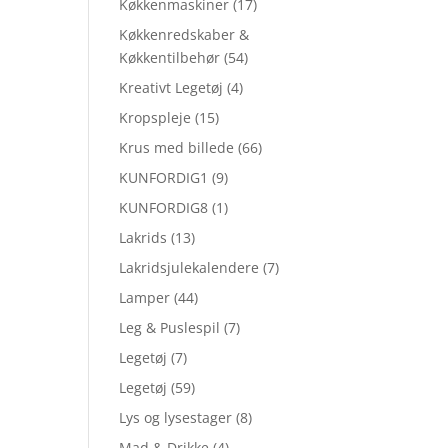
Køkkenmaskiner
(17)
Køkkenredskaber &
Køkkentilbehør
(54)
Kreativt Legetøj
(4)
Kropspleje
(15)
Krus med billede
(66)
KUNFORDIG1
(9)
KUNFORDIG8
(1)
Lakrids
(13)
Lakridsjulekalendere
(7)
Lamper
(44)
Leg & Puslespil
(7)
Legetøj
(7)
Legetøj
(59)
Lys og lysestager
(8)
Mad & Drikke
(4)