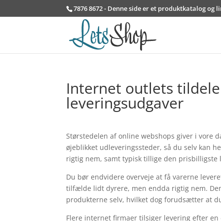
7876 8672 - Denne side er et produktkatalog og l
Internet outlets tildel
leveringsudgaver
Størstedelen af online webshops giver i vore dag
øjeblikket udleveringssteder, så du selv kan h
rigtig nem, samt typisk tillige den prisbilligste
Du bør endvidere overveje at få varerne leveret
tilfælde lidt dyrere, men endda rigtig nem. Den 
produkterne selv, hvilket dog forudsætter at 
Flere internet firmaer tilsiger levering efte