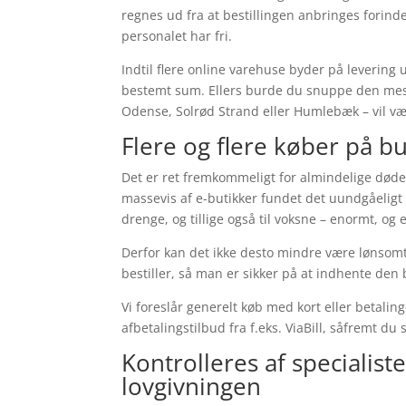
regnes ud fra at bestillingen anbringes forinde
personalet har fri.
Indtil flere online varehuse byder på levering
bestemt sum. Ellers burde du snuppe den mest 
Odense, Solrød Strand eller Humlebæk – vil vær
Flere og flere køber på bu
Det er ret fremkommeligt for almindelige dødeli
massevis af e-butikker fundet det uundgåeligt 
drenge, og tillige også til voksne – enormt, o
Derfor kan det ikke desto mindre være lønsomt
bestiller, så man er sikker på at indhente den 
Vi foreslår generelt køb med kort eller betali
afbetalingstilbud fra f.eks. ViaBill, såfremt du
Kontrolleres af specialist
lovgivningen