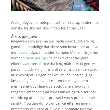
Årets julegave er netop blevet lanceret og lander i de
danske fysiske butikker inden for et par uger.
Årets julegave
Julegaven som alle må eje, både sportsudøvere og
ganske almindelige danskere som bestræber at blive
den beste udgave, hedder Kampen Mellem Linjerne.
Kampen Mellem Linjerne
er skrevet af tidligere
eliteudøver Henrik Hjarsbæk og målrettet til genrer
personlig udvikling, hjælp til selvhjælp samt en grad
af selvbiografi. Bogen er skrevet i en letlæselig og
læsevenlig facon, hvor læseren føres i gennem
mennesket udvikling qua evolutionen, hvorfor vi
reagerer emotionelt på vores tanker og følelser, når
vi i tide og utide bliver presset i vores præstationer
samt til hvordan du før, under og efter en given
præstation kan lære at blive din optimale udgave.