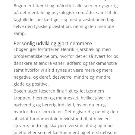
Bogen er tiltænkt og målrettet alle som er nysgerrig
på det mentale og psykologiske område, samt til de
fagfolk der beskæftiger sig med præstationen bag
selve den fysiske præstation, nemlig den mentale
kamp.
Personlig udvikling gjort nemmere
I bogen gør forfatteren Henrik Hjarsbæk op med
problematikkerne om, hvorfor det er så svært for os
danskere at ændre vaner, adfærd og tankemønstre
samt hvorfor vi altid synes at være mere og mere
negative, og deraf, desværre, mindre og mindre
glade og positive.
Bogen tager læseren finurligt og let igennem
kroppen, hjernen og mennesket, hvilket giver en
nødvendig og lærerig indsigt i, hvem du er og
hvorfor du er som du er. Dette giver dig nemlig den
absolut fundamentale bevidsthed til at blive en
sjovere, bedre og skarpere version af dig op mod
juletid eller som et kærkomment og efterstræbsomt