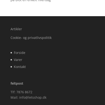
Artikler
Cookie- og privatlivspolitik
Forside
Varer
Kontakt
feltpost
Tlf: 7876 8672
Mail:
info@letsshop.dk