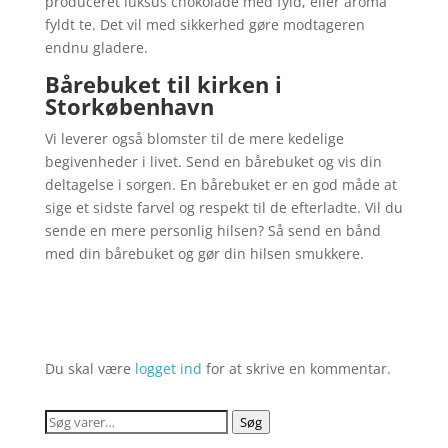
produceret luksus chokolade med fyld, eller aroma
fyldt te. Det vil med sikkerhed gøre modtageren
endnu gladere.
Bårebuket til kirken i
Storkøbenhavn
Vi leverer også blomster til de mere kedelige
begivenheder i livet. Send en bårebuket og vis din
deltagelse i sorgen. En bårebuket er en god måde at
sige et sidste farvel og respekt til de efterladte. Vil du
sende en mere personlig hilsen? Så send en bånd
med din bårebuket og gør din hilsen smukkere.
Du skal være
logget ind
for at skrive en kommentar.
Søg
Søg
efter: