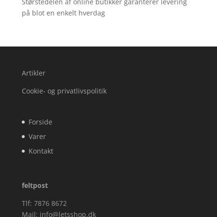
Størstedelen af online butikker garanterer levering
på blot en enkelt hverdag
Artikler
Cookie- og privatlivspolitik
Forside
Varer
Kontakt
feltpost
Tlf: 7876 8672
Mail:
info@letsshop.dk