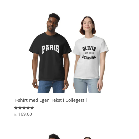
T-shirt med Egen Tekst i Collegestil
169,00
Vurderet
kr.
5
ud af 5