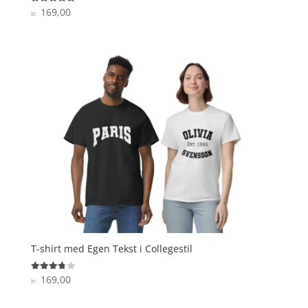
169,00
Vurderet
kr.
4.9
ud af 5
T-shirt med Egen Tekst i Collegestil
169,00
Vurderet
kr.
3.8
ud af 5