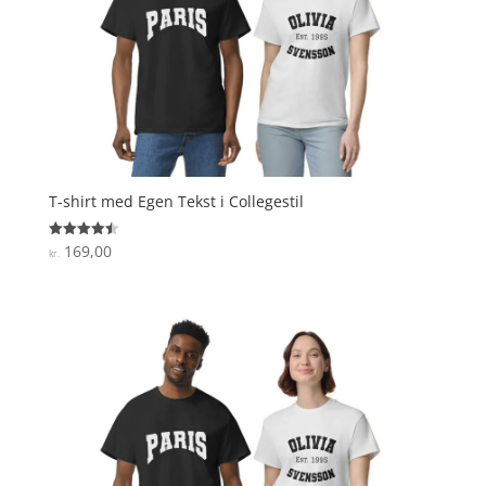
T-shirt med Egen Tekst i Collegestil
169,00
Vurderet
kr.
4.5
ud af 5