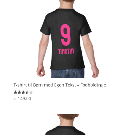
T-shirt til Børn med Egen Tekst – Fodboldtrøje
149,00
Vurderet
kr.
3.6
ud af 5