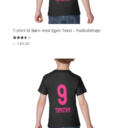
T-shirt til Børn med Egen Tekst – Fodboldtrøje
149,00
Vurderet
kr.
3.6
ud af 5