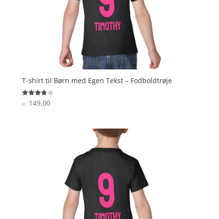
T-shirt til Børn med Egen Tekst – Fodboldtrøje
149,00
Vurderet
kr.
3.8
ud af 5