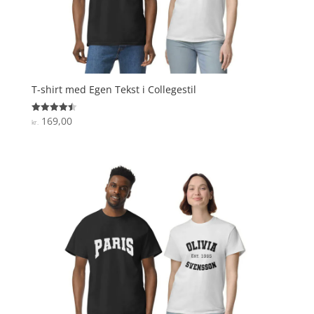
T-shirt med Egen Tekst i Collegestil
169,00
Vurderet
kr.
4.5
ud af 5