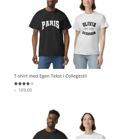
T-shirt med Egen Tekst i Collegestil
169,00
Vurderet
kr.
3.8
ud af 5