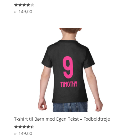
149,00
Vurderet
kr.
3.9
ud af 5
T-shirt til Børn med Egen Tekst – Fodboldtrøje
149,00
Vurderet
kr.
4.5
ud af 5