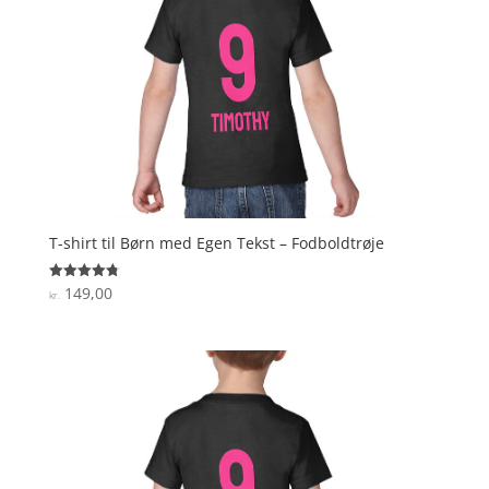
T-shirt til Børn med Egen Tekst – Fodboldtrøje
149,00
Vurderet
kr.
4.8
ud af 5