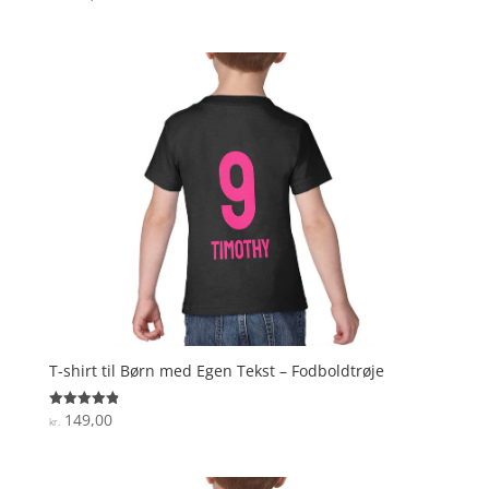
4.9
ud af 5
T-shirt til Børn med Egen Tekst – Fodboldtrøje
149,00
Vurderet
kr.
4.9
ud af 5