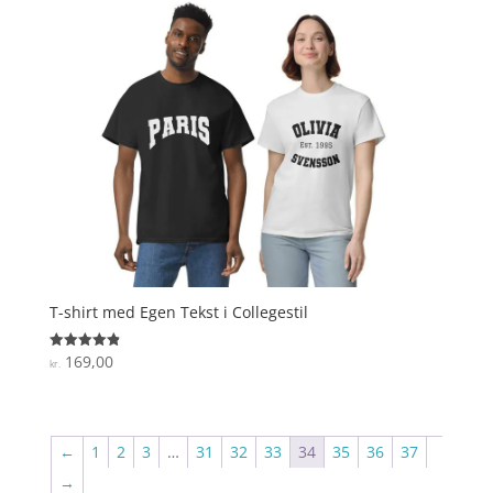
T-shirt med Egen Tekst i Collegestil
169,00
Vurderet
kr.
4.9
ud af 5
←
1
2
3
…
31
32
33
34
35
36
37
→