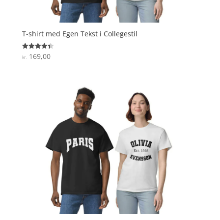
T-shirt med Egen Tekst i Collegestil
169,00
Vurderet
kr.
4.4
ud af 5