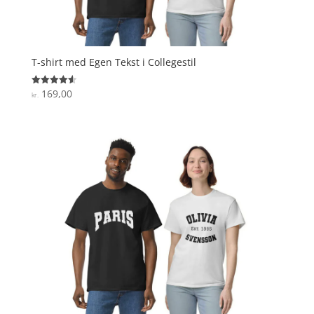
T-shirt med Egen Tekst i Collegestil
169,00
Vurderet
kr.
4.6
ud af 5