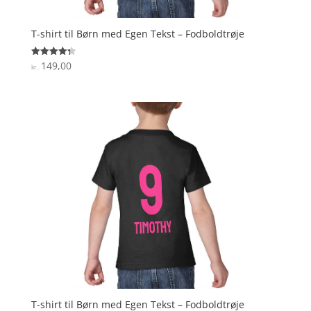
T-shirt til Børn med Egen Tekst – Fodboldtrøje
149,00
Vurderet
kr.
4.3
ud af 5
T-shirt til Børn med Egen Tekst – Fodboldtrøje