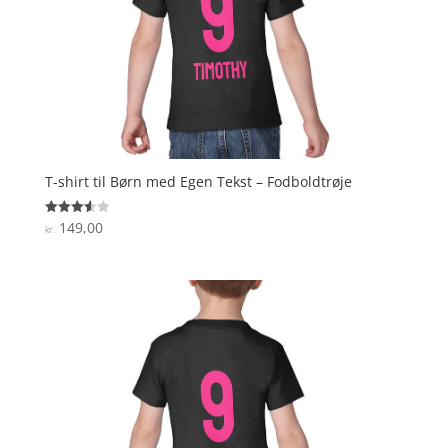
T-shirt til Børn med Egen Tekst – Fodboldtrøje
149,00
Vurderet
kr.
3.6
ud af 5