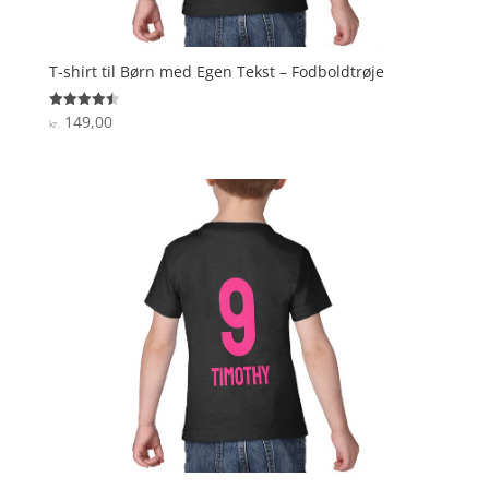
T-shirt til Børn med Egen Tekst – Fodboldtrøje
149,00
Vurderet
kr.
4.5
ud af 5