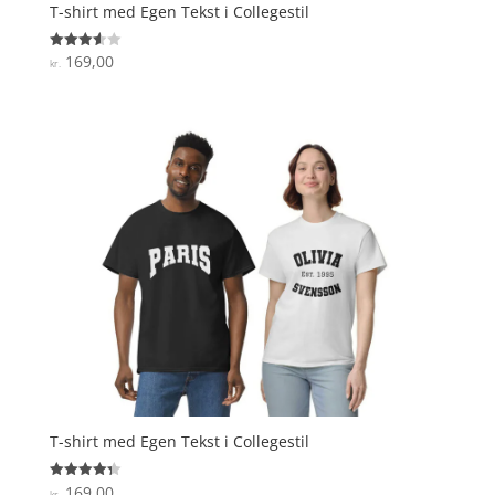
T-shirt med Egen Tekst i Collegestil
169,00
Vurderet
kr.
3.6
ud af 5
T-shirt med Egen Tekst i Collegestil
169,00
Vurderet
kr.