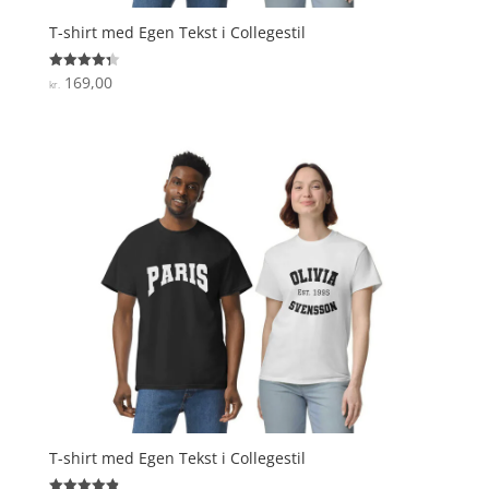
T-shirt med Egen Tekst i Collegestil
169,00
Vurderet
kr.
4.3
ud af 5
T-shirt med Egen Tekst i Collegestil