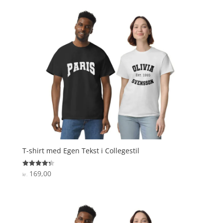
T-shirt med Egen Tekst i Collegestil
169,00
Vurderet
kr.
4.3
ud af 5