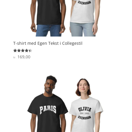
T-shirt med Egen Tekst i Collegestil
169,00
Vurderet
kr.
4.4
ud af 5