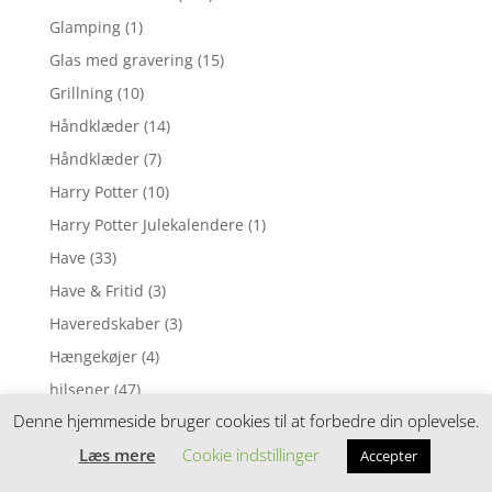
Glamping
(1)
Glas med gravering
(15)
Grillning
(10)
Håndklæder
(14)
Håndklæder
(7)
Harry Potter
(10)
Harry Potter Julekalendere
(1)
Have
(33)
Have & Fritid
(3)
Haveredskaber
(3)
Hængekøjer
(4)
hilsener
(47)
Denne hjemmeside bruger cookies til at forbedre din oplevelse.
Hjem & Køkken
(151)
Læs mere
Cookie indstillinger
Højtalere & Headset
(1)
Accepter
Hund
(3)