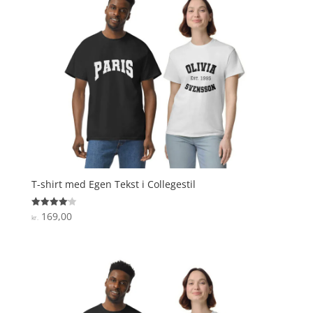
T-shirt med Egen Tekst i Collegestil
169,00
Vurderet
kr.
4.1
ud af 5