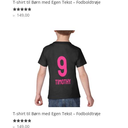
T-shirt til Børn med Egen Tekst – Fodboldtrøje
149,00
Vurderet
kr.
4.9
ud af 5
T-shirt til Børn med Egen Tekst – Fodboldtrøje
149,00
Vurderet
kr.