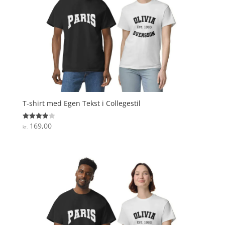
T-shirt med Egen Tekst i Collegestil
169,00
Vurderet
kr.
3.9
ud af 5