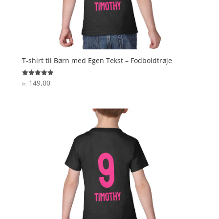
T-shirt til Børn med Egen Tekst – Fodboldtrøje
149,00
Vurderet
kr.
4.9
ud af 5