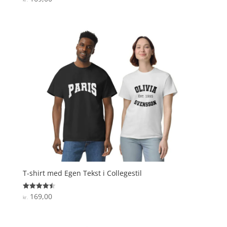
4.3
ud af 5
T-shirt med Egen Tekst i Collegestil
169,00
Vurderet
kr.
4.5
ud af 5