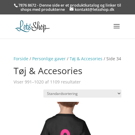
7876 8672 - Denne side er et produktkatalog og linker til
shops med produkterne
kontakt@letsshop.dk
Forside
/
Personlige gaver
/
Tøj & Accesories
/ Side 34
Tøj & Accesories
Viser 991–1020 af 1109 resultater